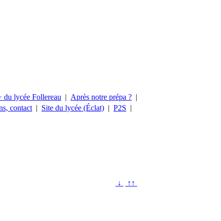
+ du lycée Follereau
|
Après notre prépa ?
|
ns, contact
|
Site du lycée (Éclat)
|
P2S
|
↓
↑↑