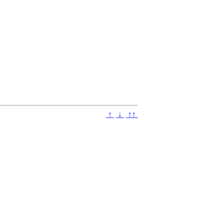
↑
↓
↑↑